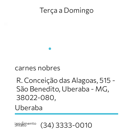
Terça a Domingo
Armazém do Boi
carnes nobres
R. Conceição das Alagoas, 515 -
São Benedito, Uberaba - MG,
38022-080,
Uberaba
atendimento
(34) 3333-0010
contato