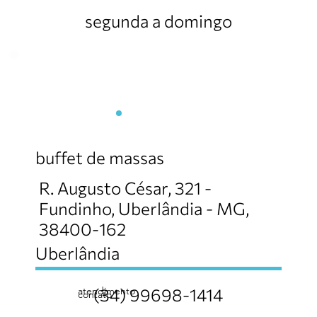
segunda a domingo
Amareto Gourmet
buffet de massas
R. Augusto César, 321 -
Fundinho, Uberlândia - MG,
38400-162
Uberlândia
atendimento
(34) 99698-1414
contato