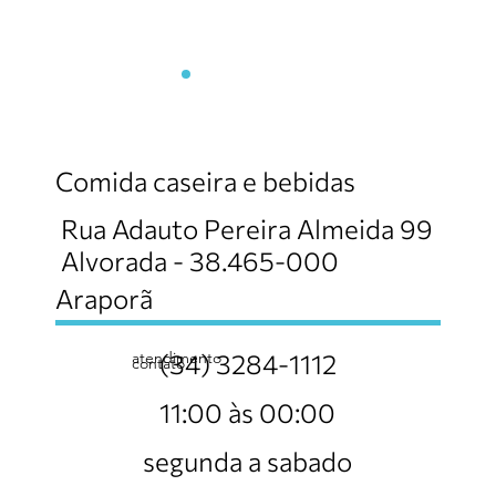
A Tradicional Comida
Caseira
Comida caseira e bebidas
Rua Adauto Pereira Almeida 99
Alvorada - 38.465-000
Araporã
atendimento
(34) 3284-1112
contato
11:00 às 00:00
segunda a sabado