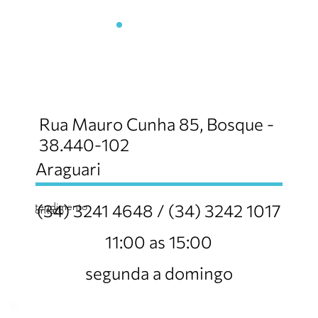
Churrascaria & Chopperia
Kabana
Rua Mauro Cunha 85, Bosque -
38.440-102
Araguari
atendimento
(34) 3241 4648 / (34) 3242 1017
contato
11:00 as 15:00
segunda a domingo