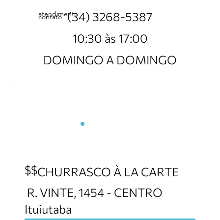
atendimento
(34) 3268-5387
contato
10:30 às 17:00
DOMINGO A DOMINGO
Assis Churrascaria -
Unidade 2
$$
CHURRASCO À LA CARTE
R. VINTE, 1454 - CENTRO
Ituiutaba