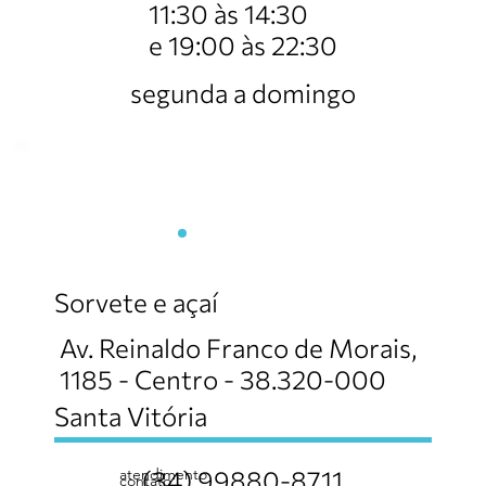
11:30 às 14:30
e 19:00 às 22:30
segunda a domingo
Amorinha Sorvetes e Açai
Sorvete e açaí
Av. Reinaldo Franco de Morais,
1185 - Centro - 38.320-000
Santa Vitória
atendimento
(34) 99880-8711
contato