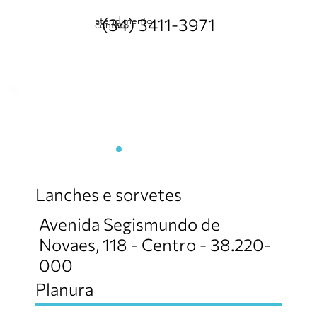
atendimento
(34) 3411-3971
contato
Açaiteria
Lanches e sorvetes
Avenida Segismundo de
Novaes, 118 - Centro - 38.220-
000
Planura