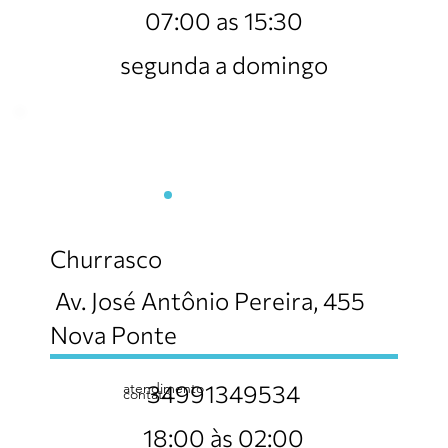
07:00 as 15:30
segunda a domingo
Arena Churrascaria
Churrasco
Av. José Antônio Pereira, 455
Nova Ponte
atendimento
34991349534
contato
18:00 às 02:00