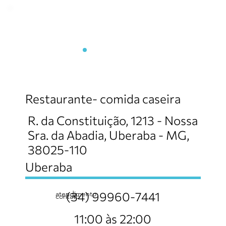
Alimente-se Restaurante e
Pizzaria
Restaurante- comida caseira
R. da Constituição, 1213 - Nossa
Sra. da Abadia, Uberaba - MG,
38025-110
Uberaba
atendimento
(34) 99960-7441
contato
11:00 às 22:00