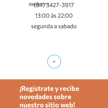
atendimento
(34) 3427-3917
contato
13:00 às 22:00
segunda a sabado
<
¡Regístrate y recibe
novedades sobre
nuestro sitio web!