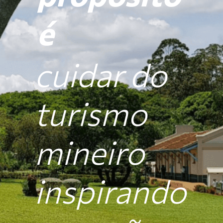
é
cuidar do
turismo
mineiro
inspirando